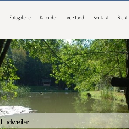
n
Fotogalerie
Kalender
Vorstand
Kontakt
Richt
 Ludweiler