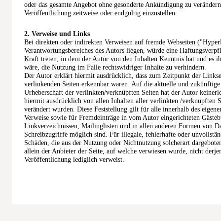
oder das gesamte Angebot ohne gesonderte Ankündigung zu verändern,
Veröffentlichung zeitweise oder endgültig einzustellen.
2. Verweise und Links
Bei direkten oder indirekten Verweisen auf fremde Webseiten ("Hyperl
Verantwortungsbereiches des Autors liegen, würde eine Haftungsverpfl
Kraft treten, in dem der Autor von den Inhalten Kenntnis hat und es
wäre, die Nutzung im Falle rechtswidriger Inhalte zu verhindern.
Der Autor erklärt hiermit ausdrücklich, dass zum Zeitpunkt der Linkse
verlinkenden Seiten erkennbar waren. Auf die aktuelle und zukünftige 
Urheberschaft der verlinkten/verknüpften Seiten hat der Autor keinerlei
hiermit ausdrücklich von allen Inhalten aller verlinkten /verknüpften 
verändert wurden. Diese Feststellung gilt für alle innerhalb des eigen
Verweise sowie für Fremdeinträge in vom Autor eingerichteten Gästeb
Linkverzeichnissen, Mailinglisten und in allen anderen Formen von Da
Schreibzugriffe möglich sind. Für illegale, fehlerhafte oder unvollstä
Schäden, die aus der Nutzung oder Nichtnutzung solcherart dargeboten
allein der Anbieter der Seite, auf welche verwiesen wurde, nicht derje
Veröffentlichung lediglich verweist.